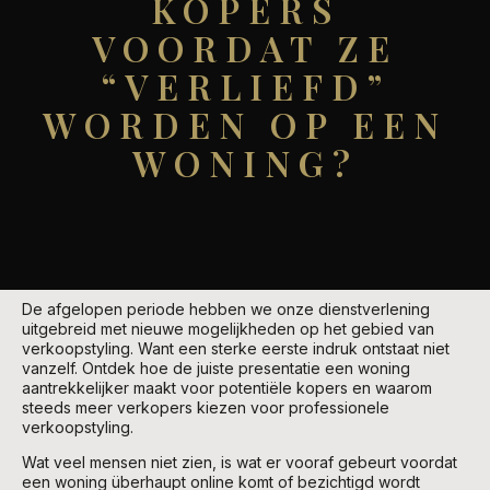
KOPERS
VOORDAT ZE
“VERLIEFD”
WORDEN OP EEN
WONING?
De afgelopen periode hebben we onze dienstverlening
uitgebreid met nieuwe mogelijkheden op het gebied van
verkoopstyling. Want een sterke eerste indruk ontstaat niet
vanzelf. Ontdek hoe de juiste presentatie een woning
aantrekkelijker maakt voor potentiële kopers en waarom
steeds meer verkopers kiezen voor professionele
verkoopstyling.
Wat veel mensen niet zien, is wat er vooraf gebeurt voordat
een woning überhaupt online komt of bezichtigd wordt