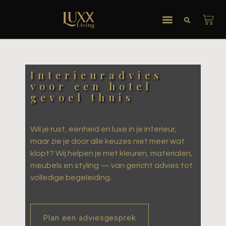
Interieuradvies
voor een hotel
gevoel thuis
Wil je rust, eenheid en luxe in je interieur,
maar zie je door alle keuzes niet meer wat
klopt? Wij helpen je met kleuren, materialen,
meubels en styling — van gericht advies tot
volledige begeleiding.
Plan een adviesgesprek