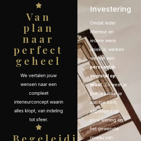
Investering
Van
Omdat ieder
plan
interieur en
naar
iedere wens
perfect
uniek is, werken
geheel
we met een
persoonlijk
We vertalen jouw
voorstel op
wensen naar een
maat.
Zo weet je
compleet
precies waar je
interieurconcept waarin
aan toe bent,
alles klopt, van indeling
afgestemd op
tot sfeer.
jouw woning en
het gewenste
Begeleiding
niveau van