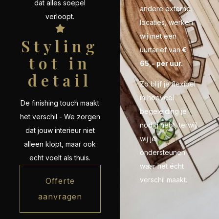
dat alles soepel
andere externe
verloopt.
locaties, werken
wij met een
Styling
uurtarief van
€
tot in
65,- per uur.
detail
Zo blijf je flexibel
in hoeveel
De finishing touch maakt
begeleiding je
het verschil - We zorgen
nodig hebt, terwijl
dat jouw interieur niet
wij je
alleen klopt, maar ook
ondersteunen
echt voelt als thuis.
waar het écht
verschil maakt.
Offerte
aanvragen