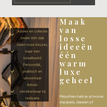
Maak
van
Advies en collectie
losse
onder één dak
ideeën
Geen losse keuzes,
maar een
één
totaalbeeld
warm
Persoonlijk,
luxe
praktisch en
geheel
uitvoerbaar
Advies
verrekenbaar bij
Misschien heb je al mooie
realisatie
meubels, ideeën of