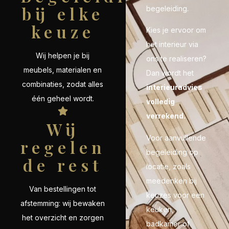
bij elke
begeleiding.
keuze
Kies je ervoor om
het interieur via
Wij helpen je bij
ons te realiseren?
meubels, materialen en
Dan wordt het
combinaties, zodat alles
interieuradvies
één geheel wordt.
volledig
verrekend.
Wij
Voor aanvullende
regelen
begeleiding op
de rest
locatie, zoals
meedenken bij
Van bestellingen tot
keuzes voor een
afstemming: wij bewaken
keuken,
het overzicht en zorgen
badkamer of