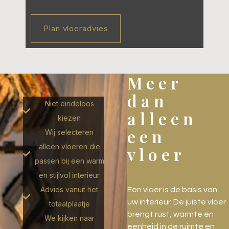
Plan vloeradvies
Meer
dan
Niet eindeloos
alleen
kiezen
een
Wij selecteren
alleen vloeren die
vloer
passen bij een warm
en stijlvol interieur
Advies vanuit het
Een vloer is de basis van
uw interieur. De juiste vloer
totaalplaatje
brengt rust, warmte en
We kijken naar
eenheid in de ruimte en