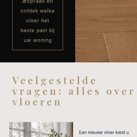
afspraak en
ontdek welke
vloer het
beste past bij
uw woning
Veelgestelde
vragen: alles over
vloeren
Een nieuwe vloer kiest u