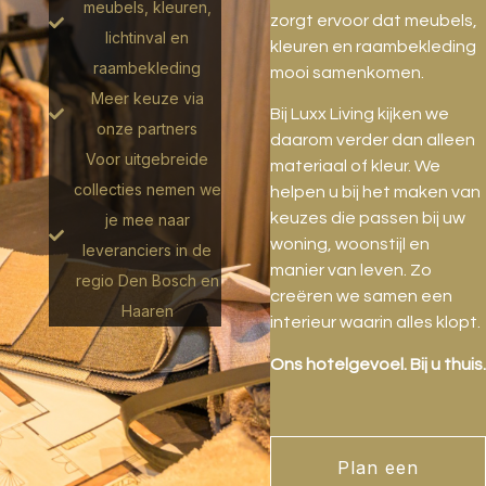
meubels, kleuren,
zorgt ervoor dat meubels,
lichtinval en
kleuren en raambekleding
raambekleding
mooi samenkomen.
Meer keuze via
Bij Luxx Living kijken we
onze partners
daarom verder dan alleen
Voor uitgebreide
materiaal of kleur. We
collecties nemen we
helpen u bij het maken van
keuzes die passen bij uw
je mee naar
woning, woonstijl en
leveranciers in de
manier van leven. Zo
regio Den Bosch en
creëren we samen een
Haaren
interieur waarin alles klopt.
Ons hotelgevoel. Bij u thuis.
Plan een