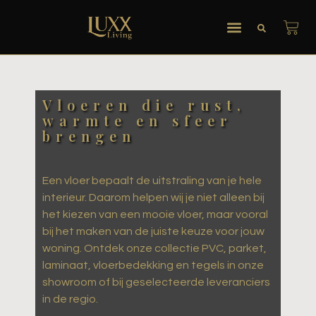
Vloeren die rust,
warmte en sfeer
brengen
Een vloer bepaalt de uitstraling van je hele
interieur. Daarom helpen wij je niet alleen bij
het kiezen van een mooie vloer, maar vooral
bij het maken van de juiste keuze voor jouw
woning. Ontdek onze collectie PVC, parket,
laminaat, vloerbedekking en tegels in onze
showroom of bij geselecteerde leveranciers
in de regio.