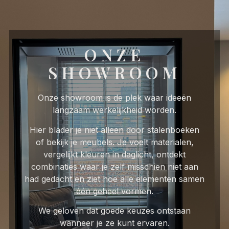
ONZE
SHOWROOM
Onze showroom is de plek waar ideeën
langzaam werkelijkheid worden.
Hier blader je niet alleen door stalenboeken
of bekijk je meubels. Je voelt materialen,
vergelijkt kleuren in daglicht, ontdekt
combinaties waar je zelf misschien niet aan
had gedacht en ziet hoe alle elementen samen
één geheel vormen.
We geloven dat goede keuzes ontstaan
wanneer je ze kunt ervaren.