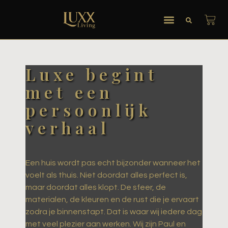
Luxe begint
met een
persoonlijk
verhaal
Een huis wordt pas echt bijzonder wanneer het
voelt als thuis. Niet doordat alles perfect is,
maar doordat alles klopt. De sfeer, de
materialen, de kleuren en de rust die je ervaart
zodra je binnenstapt. Dat is waar wij iedere dag
met veel plezier aan werken. Wij zijn Paul en