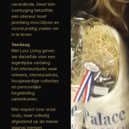
veranderde, bleef één
overtuiging hetzelfde:
een interieur moet
jarenlang mooi blijven en
vooral prettig voelen om
in te leven.
Vandaag
Met Luxx Living geven
we diezelfde visie een
eigentijdse vertaling.
Een interieurstudio waar
ontwerp, interieuradvies,
hoogwaardige collecties
en persoonlijke
begeleiding
samenkomen.
Met respect voor onze
roots, maar volledig
afgestemd op de manier
waarop mensen