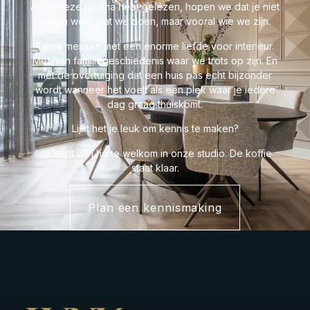
Als je deze pagina hebt gelezen, hopen we dat je niet
alleen weet wat we doen, maar vooral wie we zijn.
Twee mensen met een enorme liefde voor interieur.
Met een familiegeschiedenis waar we trots op zijn. En
met de overtuiging dat een huis pas echt bijzonder
wordt wanneer het voelt als een plek waar je iedere
dag graag thuiskomt.
Lijkt het je leuk om kennis te maken?
Je bent van harte welkom in onze studio. De koffie
staat klaar.
Plan een kennismaking