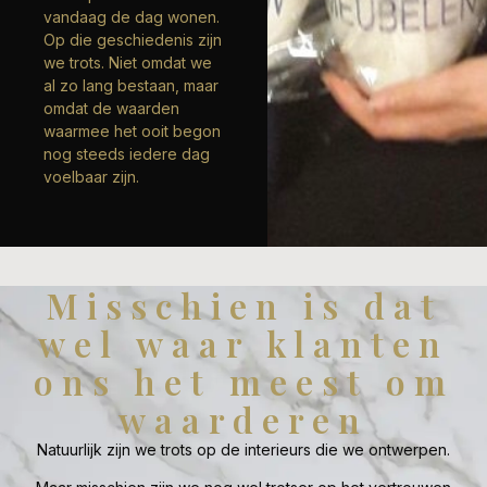
vandaag de dag wonen.
Op die geschiedenis zijn
we trots. Niet omdat we
al zo lang bestaan, maar
omdat de waarden
waarmee het ooit begon
nog steeds iedere dag
voelbaar zijn.
Misschien is dat
wel waar klanten
ons het meest om
waarderen
Natuurlijk zijn we trots op de interieurs die we ontwerpen.