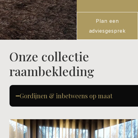
Plan een
adviesgesprek
Onze collectie
raambekleding
Gordijnen & inbetweens op maat