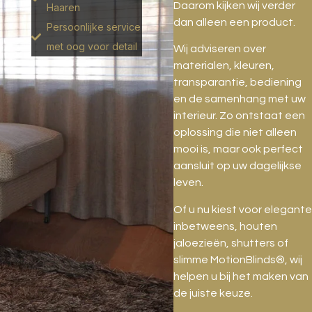
Daarom kijken wij verder
Haaren
dan alleen een product.
Persoonlijke service
met oog voor detail
Wij adviseren over
materialen, kleuren,
transparantie, bediening
en de samenhang met uw
interieur. Zo ontstaat een
oplossing die niet alleen
mooi is, maar ook perfect
aansluit op uw dagelijkse
leven.
Of u nu kiest voor elegante
inbetweens, houten
jaloezieën, shutters of
slimme MotionBlinds®, wij
helpen u bij het maken van
de juiste keuze.