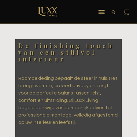
De finishing touch
van een stijlvol
interieur
Raambekleding bepaalt de sfeer in huis. Het
brengt warmte, creëert privacy en zorgt
voor de perfecte balans tussen licht,
comfort en uitstraling. Bij Luxx Living
begeleiden wij u van persoonlijk advies tot
professionele montage, volledig afgestemd
op uw interieur en leefstijl.