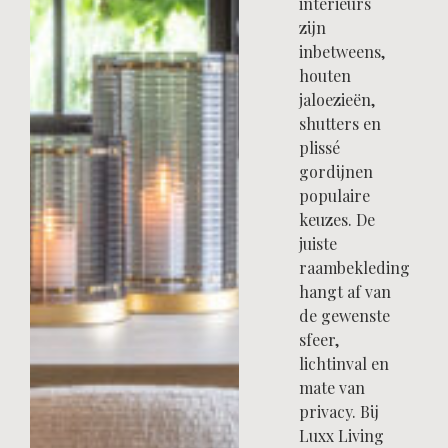
interieurs
zijn
inbetweens,
houten
jaloezieën,
shutters en
plissé
gordijnen
populaire
keuzes. De
juiste
raambekleding
hangt af van
de gewenste
sfeer,
lichtinval en
mate van
privacy. Bij
Luxx Living