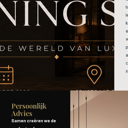
t
l
w
p
a
c
s
Persoonlijk
Advies
Samen creëren we de