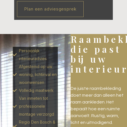
Plan een adviesgesprek
Raambek
die past
Persoonlijk
bij uw
interieuradvies
interieu
Afgestemd op uw
woning, lichtinval en
woonwensen
De juiste raambekleding
Volledig maatwerk
doet meer dan alleen het
Van inmeten tot
raam aankleden. Het
professionele
bepaalt hoe een ruimte
montage verzorgd
aanvoelt. Rustig, warm,
Regio Den Bosch &
licht en uitnodigend.