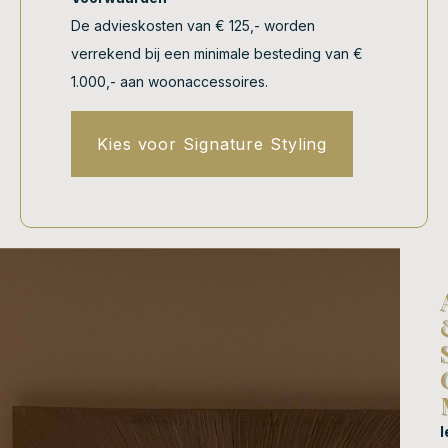
De advieskosten van € 125,- worden
verrekend bij een minimale besteding van €
1.000,- aan woonaccessoires.
Kies voor Signature Styling
I