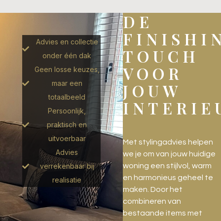
DE
FINISHI
Advies en collectie
TOUCH
onder één dak
VOOR
Geen losse keuzes,
maar een
JOUW
totaalbeeld
INTERIE
Persoonlijk,
praktisch en
uitvoerbaar
Met stylingadvies helpen
Advies
we je om van jouw huidige
verrekenbaar bij
woning een stijlvol, warm
en harmonieus geheel te
realisatie
maken. Door het
combineren van
bestaande items met