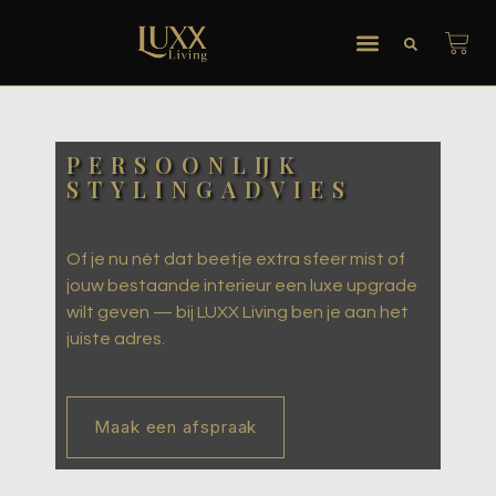
PERSOONLIJK
STYLINGADVIES
Of je nu nét dat beetje extra sfeer mist of
jouw bestaande interieur een luxe upgrade
wilt geven — bij LUXX Living ben je aan het
juiste adres.
Maak een afspraak