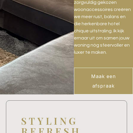
zorgvuldig gekozen
woonaccessoires creëren
we meer rust, balans en
die herkenbare hotel
chique uitstraling. Ik kijk
ernaar uit om samen jouw
woning nóg sfeervoller en
luxer te maken.
Maak een
afspraak
STYLING
REFRESH