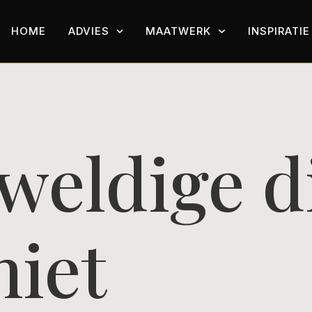
HOME
ADVIES
MAATWERK
INSPIRATIE
eweldige d
hiet