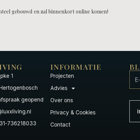
enteel gebouwd en zal binnenkort online komen!
IVING
INFORMATIE
BL
pke 1
Projecten
-Hertogenbosch
Advies
 afspraak geopend
Over ons
@luxxliving.nl
Privacy & Cookies
+31-736218033
Contact