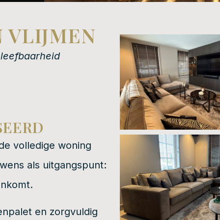
 VLIJMEN
 leefbaarheid
SEERD
 de volledige woning
 wens als uitgangspunt:
enkomt.
enpalet en zorgvuldig
lijke eenheid tussen de