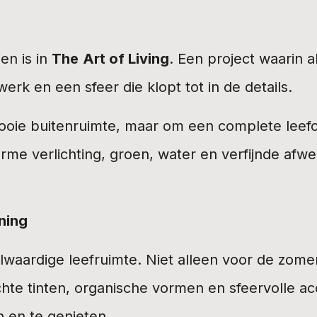
en is in
The
Art of Living
. Een project waarin 
rk en een sfeer die klopt tot in de details.
en mooie buitenruimte, maar om een complete le
rme verlichting, groen, water en verfijnde afw
ning
waardige leefruimte. Niet alleen voor de zomer, 
chte tinten, organische vormen en sfeervolle a
n en te genieten.