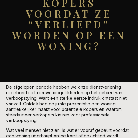
KOPERS
VOORDAT ZE
“VERLIEFD”
WORDEN OP EEN
WONING?
De afgelopen periode hebben we onze dienstverlening
uitgebreid met nieuwe mogelijkheden op het gebied van
verkoopstyling. Want een sterke eerste indruk ontstaat niet
vanzelf. Ontdek hoe de juiste presentatie een woning
aantrekkelijker maakt voor potentiële kopers en waarom
steeds meer verkopers kiezen voor professionele
verkoopstyling.
Wat veel mensen niet zien, is wat er vooraf gebeurt voordat
een woning überhaupt online komt of bezichtigd wordt